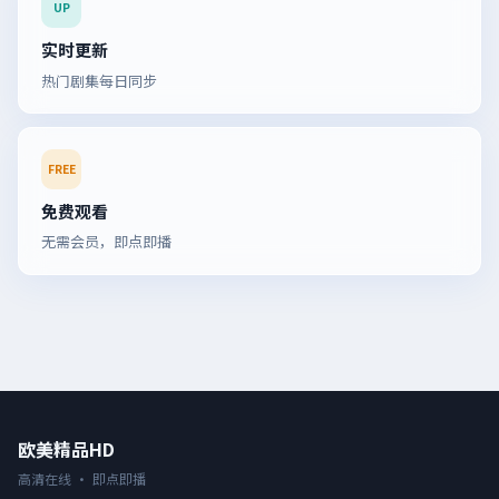
UP
实时更新
热门剧集每日同步
FREE
免费观看
无需会员，即点即播
欧美精品HD
高清在线 · 即点即播