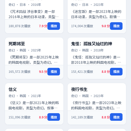
奇幻
·
日本
·
2016
年
奇幻
·
日本
·
2023
年
《咒术回战 涉谷事变》是一部
《迷宫饭》是一部2023年上映的
2016年上映的日本动漫，类型为
日本动漫，类型为奇幻。剧情在
奇幻。镜头语言注重氛围营造，
悬念与温情之间反复切换，类型
180,878
次播放
7.9
分
播放
174,004
次播放
9.8
分
播放
细节伏笔贯穿全片，回看时会
元素与人物成长紧密结合，观
有…
感…
58:02
52:05
死期将至
鬼怪：孤独又灿烂的神
死期将至
鬼怪：孤独又灿烂的神
4K
杜比
奇幻
·
韩国
·
2025
年
奇幻
·
韩国
·
2018
年
《死期将至》是一部2025年上映
《鬼怪：孤独又灿烂的神》是一
的韩国电视剧，类型为奇幻。故
部2018年上映的韩国电视剧，类
事以真实细腻的情感刻画见长，
型为奇幻。叙事节奏张弛有度，
165,572
次播放
9.5
分
播放
153,421
次播放
8.8
分
播放
多条人物线并行推进，最终在
主角在困境中不断做出选择，
关…
推…
36:46
37:38
信义
夜行书生
信义
夜行书生
独播
独播
奇幻
·
韩国
·
2021
年
奇幻
·
韩国
·
2023
年
《信义》是一部2021年上映的韩
《夜行书生》是一部2023年上映
国电视剧，类型为奇幻。叙事节
的韩国电视剧，类型为奇幻。剧
奏张弛有度，类型元素与人物成
情在悬念与温情之间反复切换，
151,096
次播放
8.9
分
播放
142,189
次播放
8.8
分
播放
长紧密结合，观感层次丰富。
类型元素与人物成长紧密结合，
完…
…
99:30
99:17