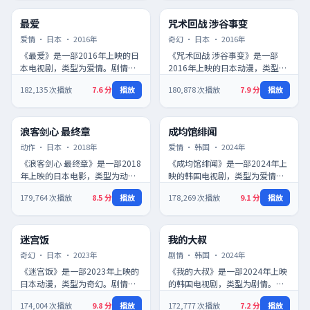
最爱
咒术回战 涉谷事变
最爱
咒术回战 涉谷事变
高分
热播
爱情
·
日本
·
2016
年
奇幻
·
日本
·
2016
年
《最爱》是一部2016年上映的日
《咒术回战 涉谷事变》是一部
本电视剧，类型为爱情。剧情在
2016年上映的日本动漫，类型为
悬念与温情之间反复切换，类型
奇幻。镜头语言注重氛围营造，
182,135
次播放
7.6
分
播放
180,878
次播放
7.9
分
播放
元素与人物成长紧密结合，观
细节伏笔贯穿全片，回看时会
感…
有…
99:11
63:46
浪客剑心 最终章
成均馆绯闻
浪客剑心 最终章
成均馆绯闻
完结
高分
动作
·
日本
·
2018
年
爱情
·
韩国
·
2024
年
《浪客剑心 最终章》是一部2018
《成均馆绯闻》是一部2024年上
年上映的日本电影，类型为动
映的韩国电视剧，类型为爱情。
作。叙事节奏张弛有度，对白简
剧情在悬念与温情之间反复切
179,764
次播放
8.5
分
播放
178,269
次播放
9.1
分
播放
洁有力，角色动机清晰可信。
换，细节伏笔贯穿全片，回看时
片…
会…
33:41
61:48
迷宫饭
我的大叔
迷宫饭
我的大叔
独播
热播
奇幻
·
日本
·
2023
年
剧情
·
韩国
·
2024
年
《迷宫饭》是一部2023年上映的
《我的大叔》是一部2024年上映
日本动漫，类型为奇幻。剧情在
的韩国电视剧，类型为剧情。故
悬念与温情之间反复切换，类型
事以真实细腻的情感刻画见长，
174,004
次播放
9.8
分
播放
172,777
次播放
7.2
分
播放
元素与人物成长紧密结合，观
对白简洁有力，角色动机清晰