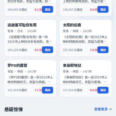
的日本电影，类型为爱情。剧情
上映的韩国电视剧，类型为爱
在悬念与温情之间反复切换，对
情。作品围绕人物命运与时代背
164,565
次播放
8.2
分
播放
156,417
次播放
8.6
分
播放
白简洁有力，角色动机清晰可
景展开，对白简洁有力，角色动
信…
机…
38:12
54:14
逃避虽可耻但有用
太阳的后裔
逃避虽可耻但有用
太阳的后裔
热播
完结
爱情
·
日本
·
2016
年
爱情
·
韩国
·
2022
年
《逃避虽可耻但有用》是一部
《太阳的后裔》是一部2022年上
2016年上映的日本电视剧，类型
映的韩国电视剧，类型为爱情。
为爱情。作品围绕人物命运与时
叙事节奏张弛有度，细节伏笔贯
145,125
次播放
9.2
分
播放
137,451
次播放
7.8
分
播放
代背景展开，主角在困境中不断
穿全片，回看时会有新的发现。
做…
…
99:41
63:49
罗PD的露营
单身即地狱
罗PD的露营
单身即地狱
独播
高分
家庭
·
韩国
·
2022
年
爱情
·
韩国
·
2025
年
《罗PD的露营》是一部2022年上
《单身即地狱》是一部2025年上
映的韩国综艺，类型为家庭。故
映的韩国综艺，类型为爱情。叙
事以真实细腻的情感刻画见长，
事节奏张弛有度，类型元素与人
132,529
次播放
7.2
分
播放
127,816
次播放
9.8
分
播放
主角在困境中不断做出选择，…
物成长紧密结合，观感层次丰
富…
悬疑惊悚
查看更多 →
99:12
66:56