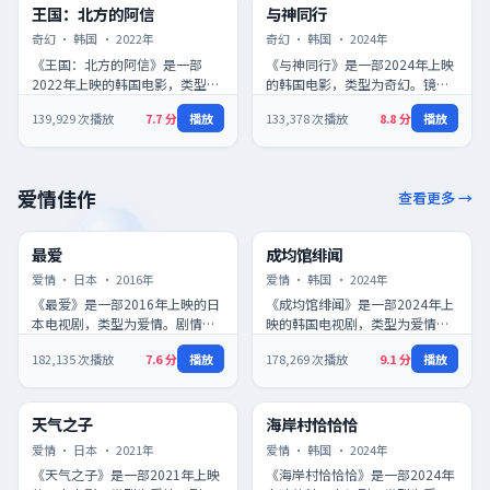
王国：北方的阿信
与神同行
王国：北方的阿信
与神同行
高分
连载中
奇幻
·
韩国
·
2022
年
奇幻
·
韩国
·
2024
年
《王国：北方的阿信》是一部
《与神同行》是一部2024年上映
2022年上映的韩国电影，类型为
的韩国电影，类型为奇幻。镜头
奇幻。剧情在悬念与温情之间反
语言注重氛围营造，细节伏笔贯
139,929
次播放
7.7
分
播放
133,378
次播放
8.8
分
播放
复切换，主角在困境中不断做出
穿全片，回看时会有新的发现。
选…
…
爱情佳作
查看更多 →
62:26
63:46
最爱
成均馆绯闻
最爱
成均馆绯闻
高分
高分
爱情
·
日本
·
2016
年
爱情
·
韩国
·
2024
年
《最爱》是一部2016年上映的日
《成均馆绯闻》是一部2024年上
本电视剧，类型为爱情。剧情在
映的韩国电视剧，类型为爱情。
悬念与温情之间反复切换，类型
剧情在悬念与温情之间反复切
182,135
次播放
7.6
分
播放
178,269
次播放
9.1
分
播放
元素与人物成长紧密结合，观
换，细节伏笔贯穿全片，回看时
感…
会…
99:20
39:36
天气之子
海岸村恰恰恰
天气之子
海岸村恰恰恰
独播
高分
爱情
·
日本
·
2021
年
爱情
·
韩国
·
2024
年
《天气之子》是一部2021年上映
《海岸村恰恰恰》是一部2024年