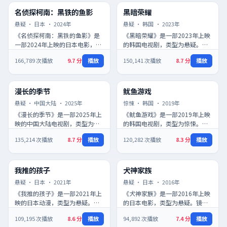
名侦探柯南：黑铁的鱼影
黑暗荣耀
名侦探柯南：黑铁的鱼影
黑暗荣耀
院线
连载中
悬疑
·
日本
·
2024
年
悬疑
·
韩国
·
2023
年
《名侦探柯南：黑铁的鱼影》是
《黑暗荣耀》是一部2023年上映
一部2024年上映的日本电影，类
的韩国电视剧，类型为悬疑。镜
型为悬疑。叙事节奏张弛有度，
头语言注重氛围营造，细节伏笔
166,789
次播放
9.7
分
播放
150,141
次播放
8.7
分
播放
类型元素与人物成长紧密结合，
贯穿全片，回看时会有新的发
…
现…
24:33
70:06
漫长的季节
鱿鱼游戏
漫长的季节
鱿鱼游戏
连载中
热播
悬疑
·
中国大陆
·
2025
年
惊悚
·
韩国
·
2019
年
《漫长的季节》是一部2025年上
《鱿鱼游戏》是一部2019年上映
映的中国大陆电视剧，类型为悬
的韩国电视剧，类型为惊悚。故
疑。镜头语言注重氛围营造，对
事以真实细腻的情感刻画见长，
135,214
次播放
8.7
分
播放
120,282
次播放
8.3
分
播放
白简洁有力，角色动机清晰可
多条人物线并行推进，最终在
信…
关…
63:22
99:23
我推的孩子
犬神家族
我推的孩子
犬神家族
完结
杜比
悬疑
·
日本
·
2021
年
悬疑
·
日本
·
2016
年
《我推的孩子》是一部2021年上
《犬神家族》是一部2016年上映
映的日本动漫，类型为悬疑。作
的日本电影，类型为悬疑。镜头
品围绕人物命运与时代背景展
语言注重氛围营造，细节伏笔贯
109,195
次播放
8.6
分
播放
94,892
次播放
7.4
分
播放
开，细节伏笔贯穿全片，回看时
穿全片，回看时会有新的发现。